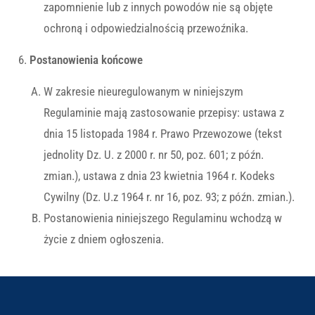
zapomnienie lub z innych powodów nie są objęte
ochroną i odpowiedzialnością przewoźnika.
Postanowienia końcowe
W zakresie nieuregulowanym w niniejszym
Regulaminie mają zastosowanie przepisy: ustawa z
dnia 15 listopada 1984 r. Prawo Przewozowe (tekst
jednolity Dz. U. z 2000 r. nr 50, poz. 601; z późn.
zmian.), ustawa z dnia 23 kwietnia 1964 r. Kodeks
Cywilny (Dz. U.z 1964 r. nr 16, poz. 93; z późn. zmian.).
Postanowienia niniejszego Regulaminu wchodzą w
życie z dniem ogłoszenia.
Cenimy prywatność użytkowników
Używamy plików cookie, aby poprawić jakość
przeglądania, wyświetlać reklamy lub treści